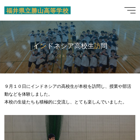
コ
福井県立勝山高等学校
ン
テ
ン
ツ
へ
イ
ン
ド
ネ
シ
ア
高
校
生
訪
問
ス
2024-09-24
キ
ッ
プ
９月１０日にインドネシアの高校生が本校を訪問し、授業や部活
動などを体験しました。
本校の生徒たちも積極的に交流し、とても楽しんでいました。