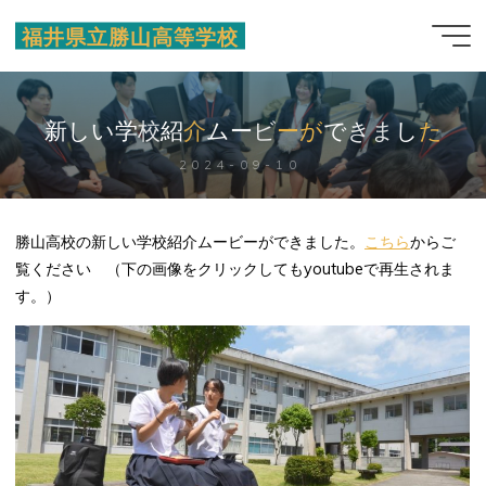
コ
福井県立勝山高等学校
ン
テ
ン
ツ
新
し
新
い
学
校
紹
介
ム
ビ
ー
ビ
ー
が
き
で
き
ま
し
た
へ
2024-09-10
ス
キ
ッ
勝山高校の新しい学校紹介ムービーができました。
こちら
からご
プ
覧ください （下の画像をクリックしてもyoutubeで再生されま
す。）