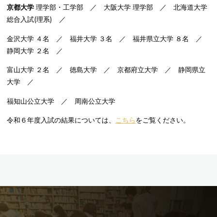
京都大学
理学部・工学部 ／
大阪大学
理学部 ／
北海道大学
総合入試(理系) ／
金沢大学
４名 ／
福井大学
３名 ／
福井県立大学
８名 ／
静岡大学
２名 ／
富山大学
２名 ／
徳島大学
／
京都府立大学
／
静岡県立
大学
／
福知山公立大学
／
周南公立大学
令和６年度入試の結果については、
こちら
をご覧ください。