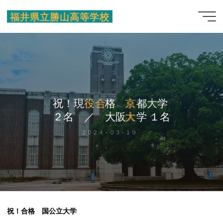
コ
福井県立勝山高等学校
ン
テ
ン
ツ
へ
ス
キ
祝
！
現
役
合
合
格
京
京
都
大
学
ッ
２
名
／
大
阪
大
大
学
１
名
プ
2024-03-19
祝！合格 国公立大学