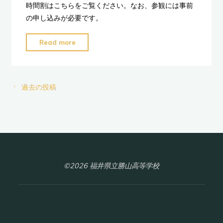
時間割はこちらをご覧ください。なお、参観には事前
の申し込みが必要です。
"11
Read more
月
公
開
過去の投稿
授
業
の
お
知
ら
©2026 福井県立勝山高等学校
せ"