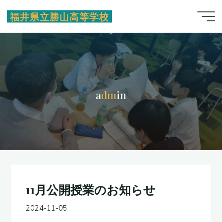
コ
福井県立勝山高等学校
ン
テ
ン
ツ
へ
ス
a
d
m
i
n
キ
ッ
プ
11月公開授業のお知らせ
2024-11-05