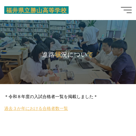
コ
福井県立勝山高等学校
ン
テ
ン
ツ
へ
ス
進
路
状
状
況
に
つ
い
て
て
キ
ッ
プ
＊令和８年度の入試合格者一覧を掲載しました＊
過去３か年における合格者数一覧